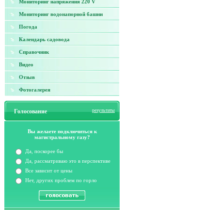
Мониторинг напряжения 220 V
Мониторинг водонапорной башни
Погода
Календарь садовода
Справочник
Видео
Отзыв
Фотогалерея
результаты
Голосование
Вы желаете подключиться к
магистральному газу?
Да, поскорее бы
Да, рассматриваю это в перспективе
Все зависит от цены
Нет, других проблем по горло