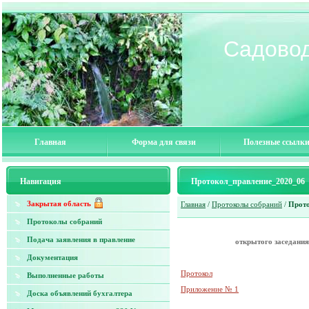
Садовод
Главная
Форма для связи
Полезные ссылк
Навигация
Протокол_правление_2020_06
Закрытая область
Главная
/
Протоколы собраний
/
Прото
Протоколы собраний
Подача заявления в правление
открытого заседания
Документация
Протокол
Выполненные работы
Приложение № 1
Доска объявлений бухгалтера