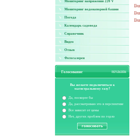
Мониторинг напряжения 220 V
При
Мониторинг водонапорной башни
При
Погода
При
Календарь садовода
Справочник
Видео
Отзыв
Фотогалерея
результаты
Голосование
Вы желаете подключиться к
магистральному газу?
Да, поскорее бы
Да, рассматриваю это в перспективе
Все зависит от цены
Нет, других проблем по горло