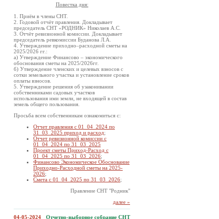
Повестка дня:
1. Приём в члены СНТ.
2. Годовой отчёт правления. Докладывает
председатель СНТ «РОДНИК» Николаев А.С.
3. Отчёт ревизионной комиссии. Докладывает
председатель ревкомиссии Буданова Л.А.
4. Утверждение приходно–расходной сметы на
2025/2026 гг.:
а) Утверждение Финансово – экономического
обоснования сметы на 2025/2026гг.
б) Утверждение членских и целевых взносов с
сотки земельного участка и установление сроков
оплаты взносов.
5. Утверждение решения об узаконивании
собственниками садовых участков
использования ими земли, не входящей в состав
земель общего пользования.
Просьба всем собственникам ознакомиться с:
Отчет правления с 01_04_2024 по
31_03_2025 приход и расход
;
Отчет ревизионной комиссии с
01_04_2024 по 31_03_2025
Проект сметы Приход-Расход с
01_04_2025 по 31_03_2026
;
Финансово Экономическое Обоснование
Приходно-Расходной сметы на 2025-
2026
;
Смета с 01_04_2025 по 31_03_2026
;
Правление СНТ "Родник"
далее »
04-05-2024
Отчетно-выборное собрание СНТ