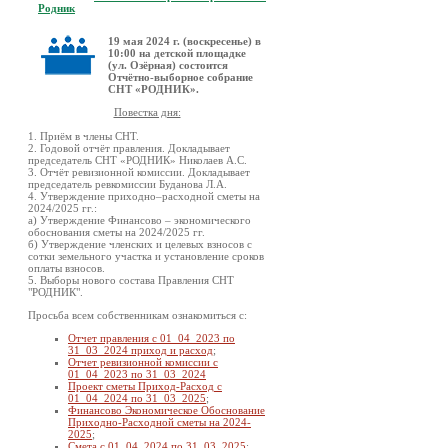
Родник
19 мая 2024 г. (воскресенье) в
10:00 на детской площадке
(ул. Озёрная) состоится
Отчётно-выборное собрание
СНТ «РОДНИК».
Повестка дня:
1. Приём в члены СНТ.
2. Годовой отчёт правления. Докладывает
председатель СНТ «РОДНИК» Николаев А.С.
3. Отчёт ревизионной комиссии. Докладывает
председатель ревкомиссии Буданова Л.А.
4. Утверждение приходно–расходной сметы на
2024/2025 гг.:
а) Утверждение Финансово – экономического
обоснования сметы на 2024/2025 гг.
б) Утверждение членских и целевых взносов с
сотки земельного участка и установление сроков
оплаты взносов.
5. Выборы нового состава Правления СНТ
"РОДНИК".
Просьба всем собственникам ознакомиться с:
Отчет правления с 01_04_2023 по
31_03_2024 приход и расход
;
Отчет ревизионной комиссии с
01_04_2023 по 31_03_2024
Проект сметы Приход-Расход с
01_04_2024 по 31_03_2025
;
Финансово Экономическое Обоснование
Приходно-Расходной сметы на 2024-
2025
;
Смета с 01_04_2024 по 31_03_2025
;