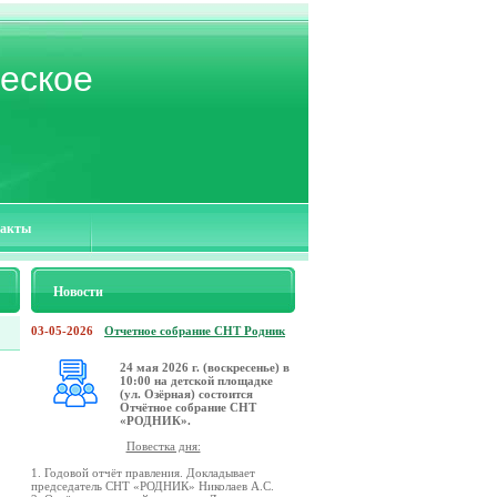
еское
акты
Новости
03-05-2026
Отчетное собрание СНТ Родник
24 мая 2026 г. (воскресенье) в
10:00 на детской площадке
(ул. Озёрная) состоится
Отчётное собрание СНТ
«РОДНИК».
Повестка дня:
1. Годовой отчёт правления. Докладывает
председатель СНТ «РОДНИК» Николаев А.С.