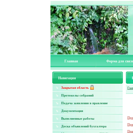
Главная
Форма для связ
Навигация
Закрытая область
Гла
Протоколы собраний
Подача заявления в правление
Документация
Про
Выполненные работы
При
Доска объявлений бухгалтера
При