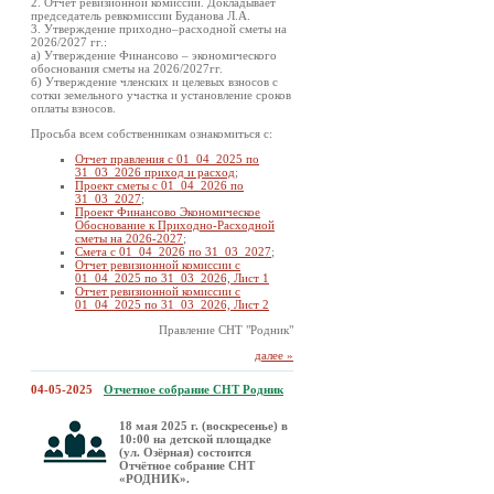
2. Отчёт ревизионной комиссии. Докладывает
председатель ревкомиссии Буданова Л.А.
3. Утверждение приходно–расходной сметы на
2026/2027 гг.:
а) Утверждение Финансово – экономического
обоснования сметы на 2026/2027гг.
б) Утверждение членских и целевых взносов с
сотки земельного участка и установление сроков
оплаты взносов.
Просьба всем собственникам ознакомиться с:
Отчет правления с 01_04_2025 по
31_03_2026 приход и расход
;
Проект сметы с 01_04_2026 по
31_03_2027
;
Проект Финансово Экономическое
Обоснование к Приходно-Расходной
сметы на 2026-2027
;
Смета с 01_04_2026 по 31_03_2027
;
Отчет ревизионной комиссии с
01_04_2025 по 31_03_2026, Лист 1
Отчет ревизионной комиссии с
01_04_2025 по 31_03_2026, Лист 2
Правление СНТ "Родник"
далее »
04-05-2025
Отчетное собрание СНТ Родник
18 мая 2025 г. (воскресенье) в
10:00 на детской площадке
(ул. Озёрная) состоится
Отчётное собрание СНТ
«РОДНИК».