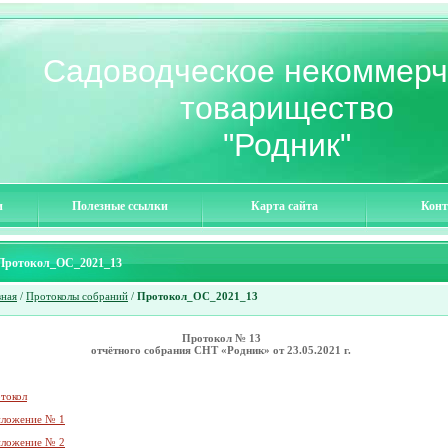
Садоводческое некоммерч
товарищество
"Родник"
и
Полезные ссылки
Карта сайта
Конт
Протокол_ОС_2021_13
вная
/
Протоколы собраний
/
Протокол_ОС_2021_13
Протокол № 13
отчётного собрания СНТ «Родник» от 23.05.2021 г.
токол
ложение № 1
ложение № 2